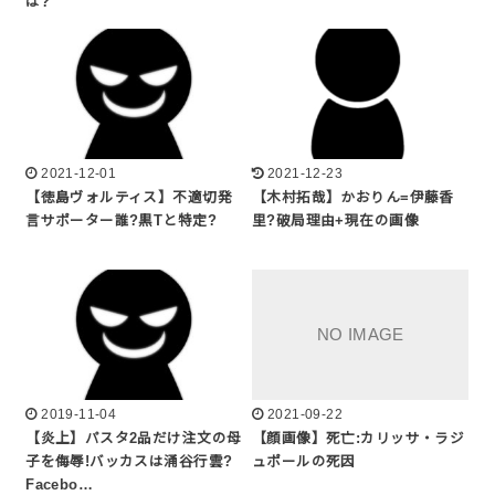
は?
2021-12-01
2021-12-23
【徳島ヴォルティス】不適切発
【木村拓哉】かおりん=伊藤香
言サポーター誰?黒Tと特定?
里?破局理由+現在の画像
2019-11-04
2021-09-22
【炎上】パスタ2品だけ注文の母
【顔画像】死亡:カリッサ・ラジ
子を侮辱!バッカスは涌谷行雲?
ュポールの死因
Facebo…