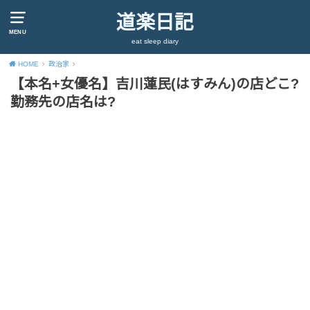
道楽日記
MENU
eat sleep diary
HOME
政治家
【本名+女優名】吉川蓮民(はすみん)の店どこ?
勤務先の店名は?