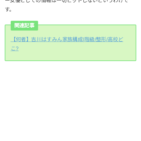
ー女優としての情報は一切ヒットしないというわけで
す。
関連記事
【何者】吉川はすみん家族構成|階級/整形/高校ど
こ?