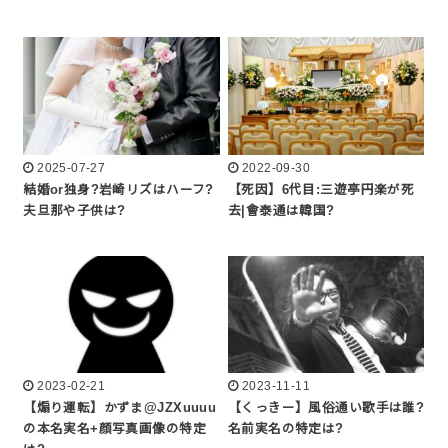
2025-07-27
2022-09-30
結婚or独身?岩崎リズはハーフ?
【死因】6代目:三遊亭円楽が死
夫旦那や子供は?
去|會泰通は韓国?
2023-02-21
2023-11-11
【煽り運転】かずま@JZXuuuu
【くっきー】風俗通い歌手は誰?
の本名実名+顔写真画像の特定
名前実名の特定は?