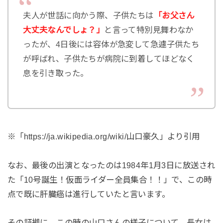
夫人が世話に向かう際、子供たちは
「お父さん
大丈夫なんでしょ？」
と言って特別見舞わなか
ったが、4日後には容体が急変して急遽子供たち
が呼ばれ、子供たちが病院に到着してほどなく
息を引き取った。
※「https://ja.wikipedia.org/wiki/山口豪久」より引用
なお、最後の出演となったのは1984年1月3日に放送され
た「10号誕生！仮面ライダー全員集合！！」で、この時
点で既に肝臓癌は進行していたと言います。
その証拠に、この時の山口さんの様子について、長女は