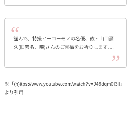
謹んで、特撮ヒーローモノの名優、故・山口豪
久(旧芸名、暁)さんのご冥福をお祈りします…。
※「(h)ttps://www.youtube.com/watch?v=J46dqm0l3lI」
より引用