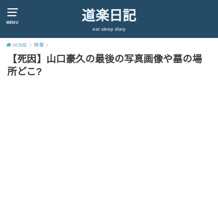
道楽日記
MENU
eat sleep diary
HOME
時事
【死因】山口豪久の最後の写真画像や墓の場
所どこ?