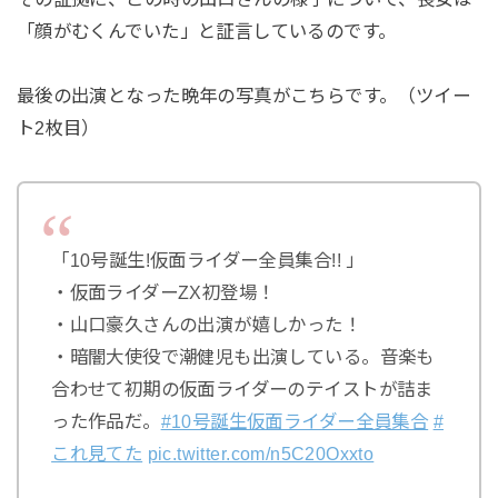
「顔がむくんでいた」と証言しているのです。
最後の出演となった晩年の写真がこちらです。（ツイー
ト2枚目）
「10号誕生!仮面ライダー全員集合!! 」
・仮面ライダーZX初登場！
・山口豪久さんの出演が嬉しかった！
・暗闇大使役で潮健児も出演している。音楽も
合わせて初期の仮面ライダーのテイストが詰ま
った作品だ。
#10号誕生仮面ライダー全員集合
#
これ見てた
pic.twitter.com/n5C20Oxxto