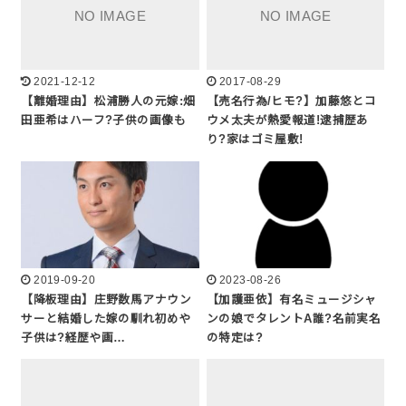
2021-12-12
2017-08-29
【離婚理由】松浦勝人の元嫁:畑
【売名行為/ヒモ?】加藤悠とコ
田亜希はハーフ?子供の画像も
ウメ太夫が熱愛報道!逮捕歴あ
り?家はゴミ屋敷!
2019-09-20
2023-08-26
【降板理由】庄野数馬アナウン
【加護亜依】有名ミュージシャ
サーと結婚した嫁の馴れ初めや
ンの娘でタレントA誰?名前実名
子供は?経歴や画…
の特定は?