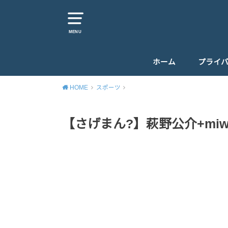
MENU
ホーム
プライ
HOME
スポーツ
【さげまん?】萩野公介+mi