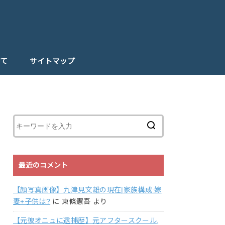
て
サイトマップ
最近のコメント
【顔写真画像】九津見文雄の現在|家族構成:嫁
妻+子供は?
に
東條憲吾
より
【元彼オニュに逮捕歴】元アフタースクール,