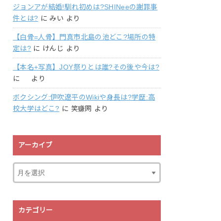
ジョンアが結婚!馴れ初めは?SHINeeの謝罪事
件とは?
に
みい
より
【白骨=人骨】門真市北島の池どこ?場所の特
定は?
に
けんじ
より
【本名+写真】JOY祭りとは誰?その後や今は?
に
より
ボクシング:伊吹遼平のWikiや身長は?学歴:高
校大学はどこ?
に
笑赚网
より
アーカイブ
カテゴリー