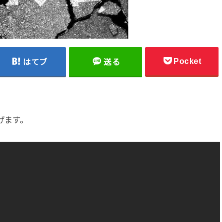
Pocket
はてブ
送る
げます。