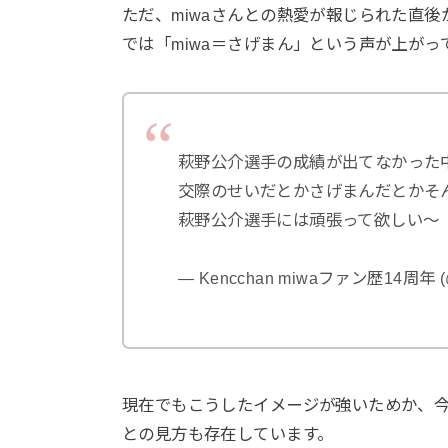
ただ、miwaさんとの熱愛が報じられた直
では「miwa＝さげまん」という声が上がっ
萩野公介選手の成績が出てなかった中
交際のせいだとかさげまんだとかそん
萩野公介選手には頑張って欲しい～
— Kencchan miwaファン歴14周年 (@
現在でもこうしたイメージが強いためか、
との見方も存在しています。