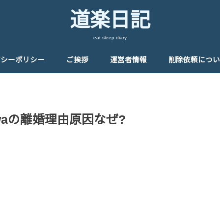
道楽日記
eat sleep diary
バシーポリシー
ご挨拶
運営者情報
削除依頼につい
waの離婚理由原因なぜ?