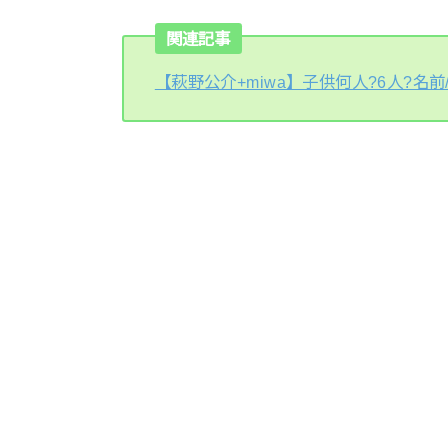
関連記事
【萩野公介+miwa】子供何人?6人?名前