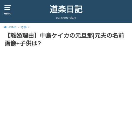
道楽日記
MENU
eat sleep diary
HOME
時事
【離婚理由】中島ケイカの元旦那|元夫の名前
画像+子供は?