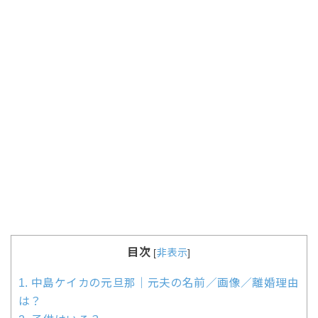
目次
[
非表示
]
1.
中島ケイカの元旦那｜元夫の名前／画像／離婚理由
は？