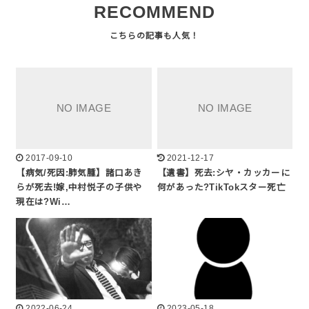
RECOMMEND
2017-09-10
2021-12-17
【病気/死因:肺気腫】諸口あき
【遺書】死去:シヤ・カッカーに
らが死去!嫁,中村悦子の子供や
何があった?TikTokスター死亡
現在は?Wi…
2022-06-24
2023-05-18