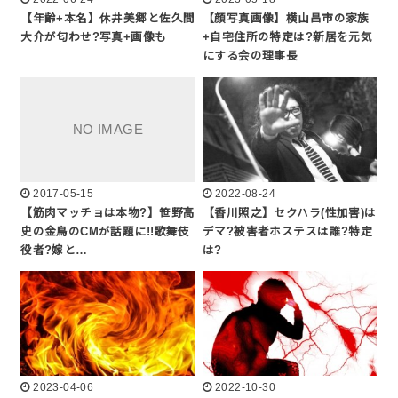
【年齢+本名】休井美郷と佐久間
【顔写真画像】横山昌市の家族
大介が匂わせ?写真+画像も
+自宅住所の特定は?新居を元気
にする会の理事長
2017-05-15
2022-08-24
【筋肉マッチョは本物?】笹野高
【香川照之】セクハラ(性加害)は
史の金鳥のCMが話題に!!歌舞伎
デマ?被害者ホステスは誰?特定
役者?嫁と…
は?
2023-04-06
2022-10-30