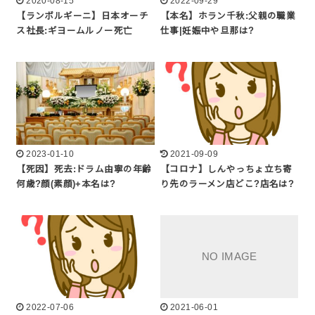
2020-08-15
2022-09-29
【ランボルギーニ】日本オーチ
【本名】ホラン千秋:父親の職業
ス社長:ギヨームルノー死亡
仕事|妊娠中や旦那は?
2023-01-10
2021-09-09
【死因】死去:ドラム由寧の年齢
【コロナ】しんやっちょ立ち寄
何歳?顔(素顔)+本名は?
り先のラーメン店どこ?店名は?
2022-07-06
2021-06-01