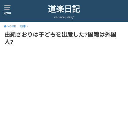
道楽日記
MENU
eat sleep diary
HOME
時事
由紀さおりは子どもを出産した?国籍は外国
人?