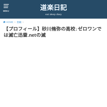
道楽日記
MENU
eat sleep diary
HOME
芸能
【プロフィール】砂川脩弥の高校↓ゼロワンで
は滅亡迅雷.netの滅