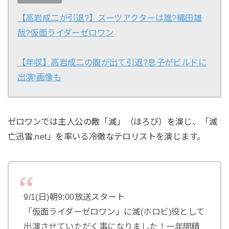
【高岩成二が引退?】スーツアクターは誰?縄田雄
哉?仮面ライダーゼロワン
【年収】高岩成二の腹が出て引退?息子がビルドに
出演!画像も
ゼロワンでは主人公の敵「滅」（ほろび）を演じ、「滅
亡迅雷.net」を率いる冷徹なテロリストを演じます。
9/1(日)朝9:00放送スタート
「仮面ライダーゼロワン」に滅(ホロビ)役として
出演させていただく事になりました！一年間精