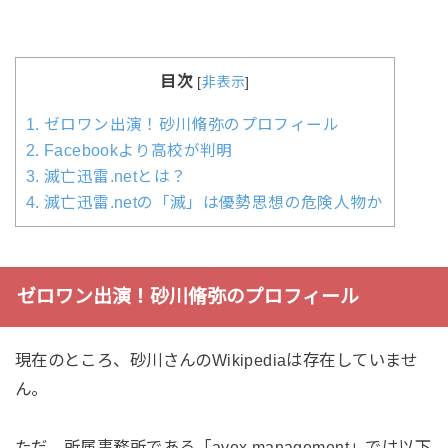
目次
[
非表示
]
1.
ゼロワン出演！砂川脩弥のプロフィール
2.
Facebookより高校が判明
3.
滅亡迅雷.netとは？
4.
滅亡迅雷.netの「滅」は優勢思想の危険人物か
ゼロワン出演！砂川脩弥のプロフィール
現在のところ、砂川さんのWikipediaは存在していませ
ん。
ただ、所属事務所である「avex management」では以下