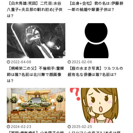
【白木秀雄:死因】二代目:水谷
【出身+会社】君の名は:伊藤耕
八重子+夫旦那の馴れ初め|子供
一郎の結婚や嫁妻子供は?
は?
2022-04-08
2021-02-06
【桐崎栄二の父】不倫相手:霊媒
【庭の水まき写真】ツルツルの
師は誰?名前は北川舞で顔画像
超有名な俳優は誰?名前は?
は?
2024-02-23
2025-02-25