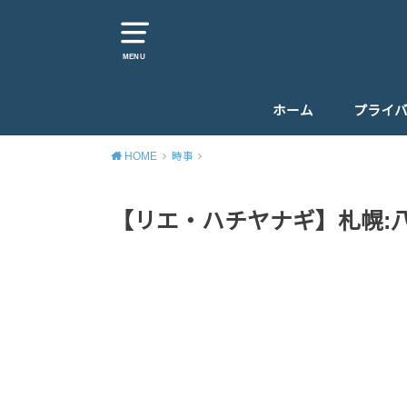
MENU
ホーム
プライ
HOME
時事
【リエ・ハチヤナギ】札幌:八柳