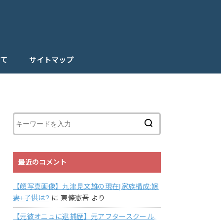
て
サイトマップ
最近のコメント
【顔写真画像】九津見文雄の現在|家族構成:嫁
妻+子供は?
に
東條憲吾
より
【元彼オニュに逮捕歴】元アフタースクール,