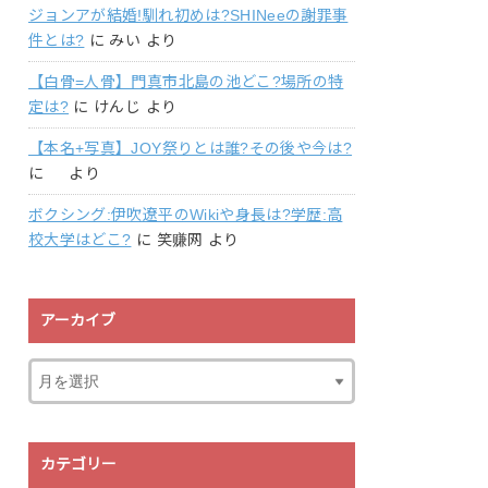
ジョンアが結婚!馴れ初めは?SHINeeの謝罪事
件とは?
に
みい
より
【白骨=人骨】門真市北島の池どこ?場所の特
定は?
に
けんじ
より
【本名+写真】JOY祭りとは誰?その後や今は?
に
より
ボクシング:伊吹遼平のWikiや身長は?学歴:高
校大学はどこ?
に
笑赚网
より
アーカイブ
カテゴリー