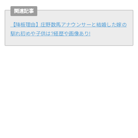
関連記事
【降板理由】庄野数馬アナウンサーと結婚した嫁の
馴れ初めや子供は?経歴や画像あり!