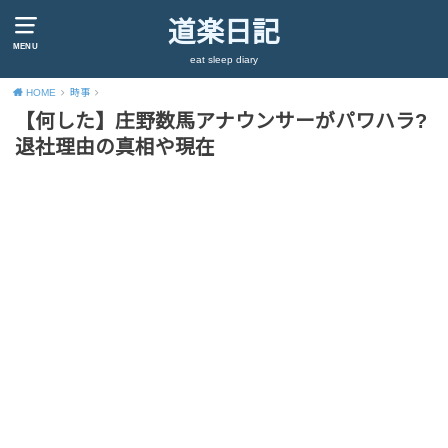
道楽日記
MENU
eat sleep diary
HOME
時事
【何した】庄野数馬アナウンサーがパワハラ?
退社理由の真相や現在