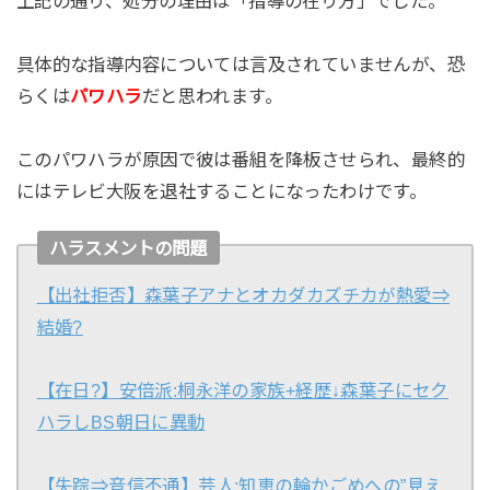
上記の通り、処分の理由は「指導の在り方」でした。
具体的な指導内容については言及されていませんが、恐
らくは
パワハラ
だと思われます。
このパワハラが原因で彼は番組を降板させられ、最終的
にはテレビ大阪を退社することになったわけです。
ハラスメントの問題
【出社拒否】森葉子アナとオカダカズチカが熱愛⇒
結婚?
【在日?】安倍派:桐永洋の家族+経歴↓森葉子にセク
ハラしBS朝日に異動
【失踪⇒音信不通】芸人:知恵の輪かごめへの”見え