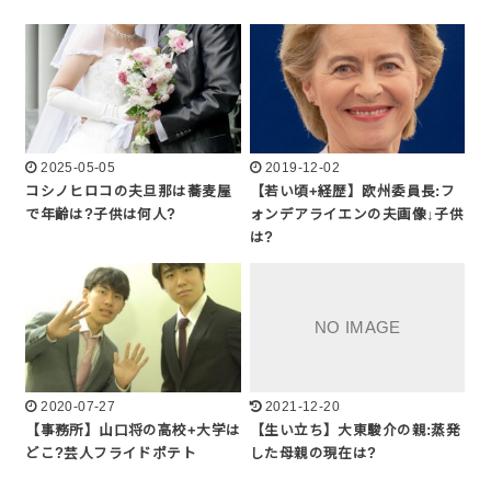
2025-05-05
2019-12-02
コシノヒロコの夫旦那は蕎麦屋
【若い頃+経歴】欧州委員長:フ
で年齢は?子供は何人?
ォンデアライエンの夫画像↓子供
は?
2020-07-27
2021-12-20
【事務所】山口将の高校+大学は
【生い立ち】大東駿介の親:蒸発
どこ?芸人フライドポテト
した母親の現在は?