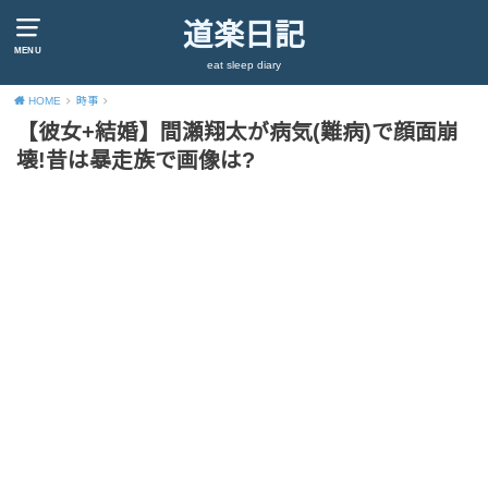
道楽日記
MENU
eat sleep diary
HOME
時事
【彼女+結婚】間瀬翔太が病気(難病)で顔面崩
壊!昔は暴走族で画像は?