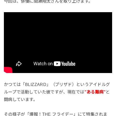
今回は、俳優に間瀬翔太さんを取り上げます。
かつては「BLIZZARD」（ブリザド）というアイドルグ
ループで活動していた彼ですが、現在では
”ある難病”
と
闘病しています。
その様子が「爆報！THE フライデー」にて特集されま