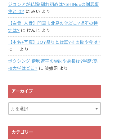
ジョンアが結婚!馴れ初めは?SHINeeの謝罪事
件とは?
に
みい
より
【白骨=人骨】門真市北島の池どこ?場所の特
定は?
に
けんじ
より
【本名+写真】JOY祭りとは誰?その後や今は?
に
より
ボクシング:伊吹遼平のWikiや身長は?学歴:高
校大学はどこ?
に
笑赚网
より
アーカイブ
カテゴリー