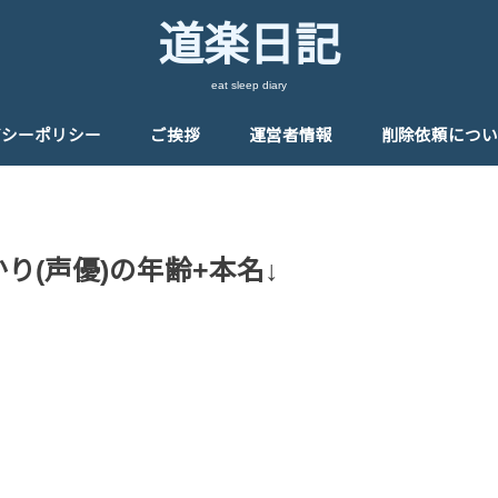
道楽日記
eat sleep diary
バシーポリシー
ご挨拶
運営者情報
削除依頼につい
り(声優)の年齢+本名↓