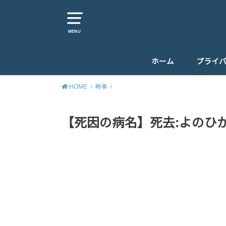
MENU
ホーム
プライ
HOME
時事
【死因の病名】死去:よのひか