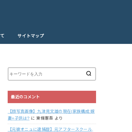
て
サイトマップ
最近のコメント
【顔写真画像】九津見文雄の現在|家族構成:嫁
妻+子供は?
に
東條憲吾
より
【元彼オニュに逮捕歴】元アフタースクール,