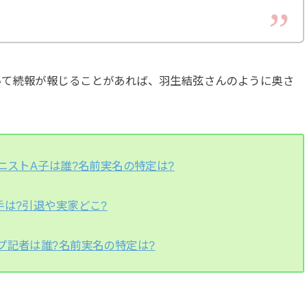
いて続報が報じることがあれば、羽生結弦さんのように奥さ
ニストA子は誰?名前実名の特定は?
手は?引退や実家どこ?
プ記者は誰?名前実名の特定は?