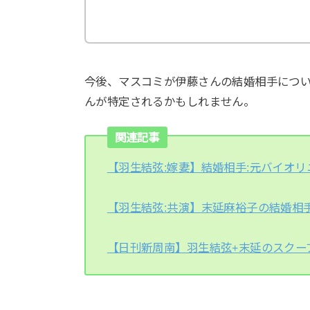
今後、マスコミが伊藤さんの結婚相手につ
んが特定されるかもしれません。
関連記事
【羽生結弦:嫁妻】結婚相手:元バイオリ
【羽生結弦:共演】末延麻裕子の結婚相
【日刊新周南】羽生結弦+末延のスクー