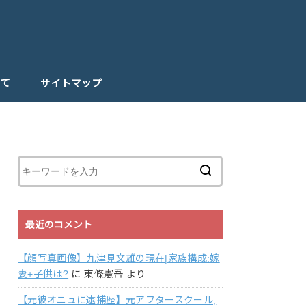
て
サイトマップ
最近のコメント
【顔写真画像】九津見文雄の現在|家族構成:嫁
妻+子供は?
に
東條憲吾
より
【元彼オニュに逮捕歴】元アフタースクール,