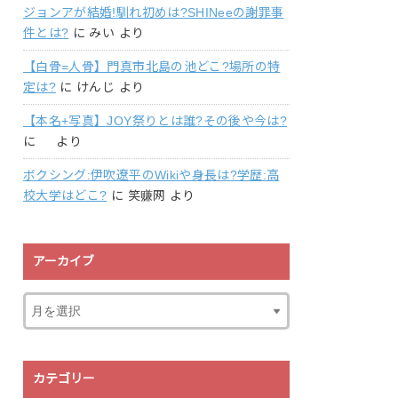
ジョンアが結婚!馴れ初めは?SHINeeの謝罪事
件とは?
に
みい
より
【白骨=人骨】門真市北島の池どこ?場所の特
定は?
に
けんじ
より
【本名+写真】JOY祭りとは誰?その後や今は?
に
より
ボクシング:伊吹遼平のWikiや身長は?学歴:高
校大学はどこ?
に
笑赚网
より
アーカイブ
カテゴリー