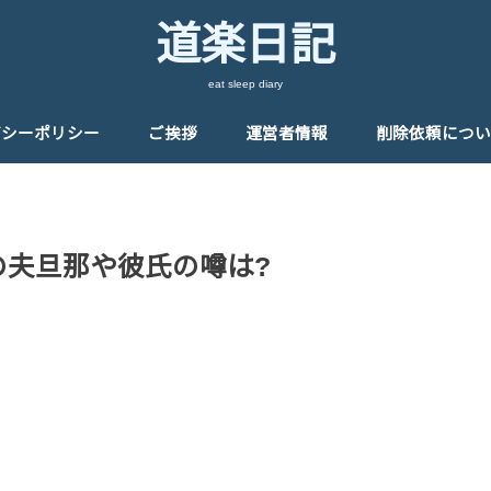
道楽日記
eat sleep diary
バシーポリシー
ご挨拶
運営者情報
削除依頼につい
の夫旦那や彼氏の噂は?