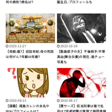
何の病気?病名は?
誕生日↓プロフィールも
2023-11-27
2023-10-26
【母親:癌?】前田有紀:母の死因
【飯島直子の夫】不倫相手:平塚
は何がん?年齢は何歳?
真由(舞台女優)の現在↓路チュー
写真も
2023-09-13
2020-06-17
【国籍】岡島カレンの本名や
【僕サーズ】担当刑事は誰で名
Wikiプロフィールは?
前は?京都府警が冤罪で誤認逮捕