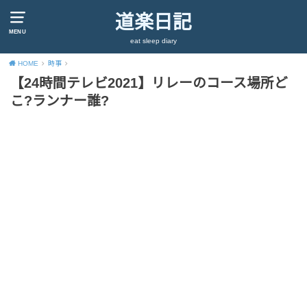
道楽日記
MENU
eat sleep diary
HOME
時事
【24時間テレビ2021】リレーのコース場所ど
こ?ランナー誰?