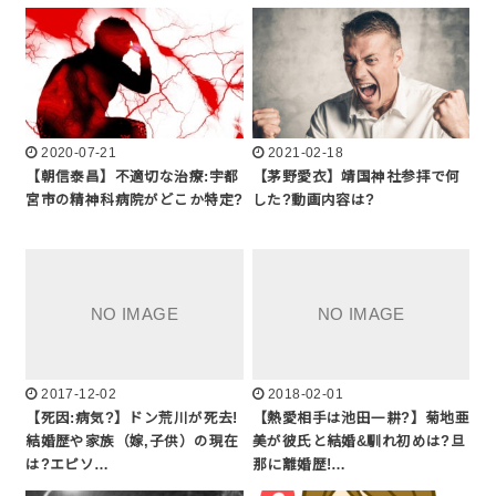
2020-07-21
2021-02-18
【朝信泰昌】不適切な治療:宇都
【茅野愛衣】靖国神社参拝で何
宮市の精神科病院がどこか特定?
した?動画内容は?
2017-12-02
2018-02-01
【死因:病気?】ドン荒川が死去!
【熱愛相手は池田一耕?】菊地亜
結婚歴や家族（嫁,子供）の現在
美が彼氏と結婚&馴れ初めは?旦
は?エピソ…
那に離婚歴!…