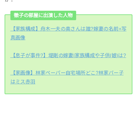
徹子の部屋に出演した人物
【家族構成】舟木一夫の奥さんは誰?嫁妻の名前+写
真画像
【息子が事件?】堤剛の嫁妻|家族構成や子供(娘)は?
【家画像】林家ペーパー自宅場所どこ?林家パー子
はミス赤羽