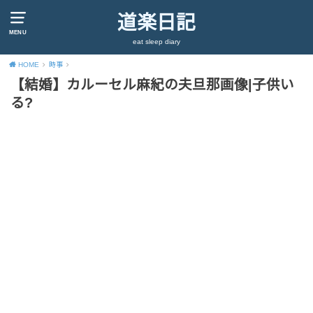
道楽日記
MENU
eat sleep diary
HOME
時事
【結婚】カルーセル麻紀の夫旦那画像|子供い
る?