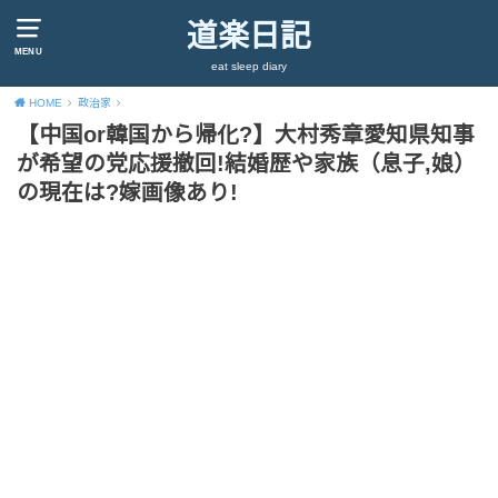
道楽日記
MENU
eat sleep diary
HOME
政治家
【中国or韓国から帰化?】大村秀章愛知県知事
が希望の党応援撤回!結婚歴や家族（息子,娘）
の現在は?嫁画像あり!