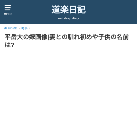
道楽日記
MENU
eat sleep diary
HOME
時事
平岳大の嫁画像|妻との馴れ初めや子供の名前
は?