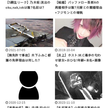
【5期生リーク】乃木坂:流出の
【結婚】バッファロー吾郎Aの
oku,nak,iokは誰?名前は?
再婚相手は誰?元嫁との離婚理由
+フジモンとの確執
2021-07-05
2019-10-04
【無免許で事故】木下ふみこ都
【炎上】ホスト:M.C毒歩の匂わ
議の免停理由は何した?
せ彼女=おひな!年齢+本名+画像
も
2020-12-15
2023-11-10