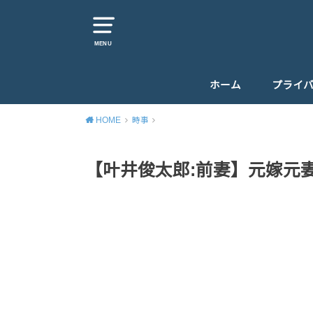
MENU
ホーム
プライ
HOME
時事
【叶井俊太郎:前妻】元嫁元