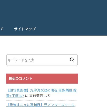
て
サイトマップ
最近のコメント
【顔写真画像】九津見文雄の現在|家族構成:嫁
妻+子供は?
に
東條憲吾
より
【元彼オニュに逮捕歴】元アフタースクール,