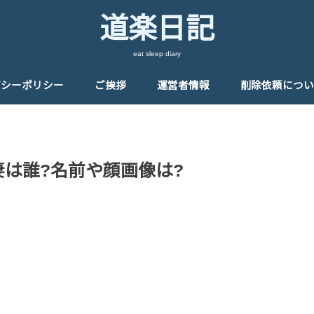
道楽日記
eat sleep diary
バシーポリシー
ご挨拶
運営者情報
削除依頼につい
妻は誰?名前や顔画像は?