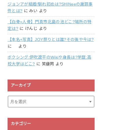
ジョンアが結婚!馴れ初めは?SHINeeの謝罪事
件とは?
に
みい
より
【白骨=人骨】門真市北島の池どこ?場所の特
定は?
に
けんじ
より
【本名+写真】JOY祭りとは誰?その後や今は?
に
より
ボクシング:伊吹遼平のWikiや身長は?学歴:高
校大学はどこ?
に
笑赚网
より
アーカイブ
カテゴリー