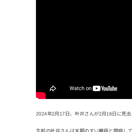
2024年2月17日、叶井さんが2月16日に
生前の叶井さんは末期のすい臓癌と闘病し