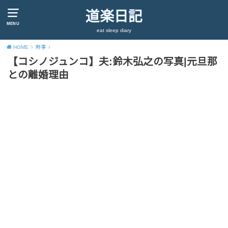
道楽日記
MENU
eat sleep diary
HOME
時事
【コシノジュンコ】夫:鈴木弘之の写真|元旦那
との離婚理由