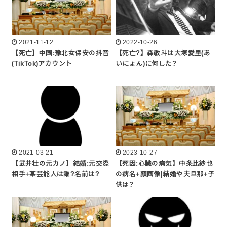
2021-11-12
2022-10-26
【死亡】中国:豫北女保安の抖音
【死亡?】森敬斗は大塚愛里(あ
(TikTok)アカウント
いにょん)に何した?
2021-03-21
2023-10-27
【武井壮の元カノ】結婚:元交際
【死因:心臓の病気】中条比紗也
相手+某芸能人は誰?名前は?
の病名+顔画像|結婚や夫旦那+子
供は?