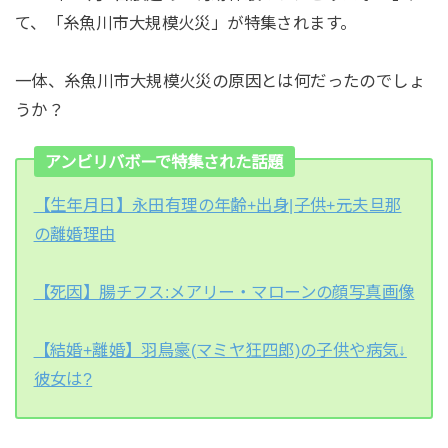
て、「糸魚川市大規模火災」が特集されます。
一体、糸魚川市大規模火災の原因とは何だったのでしょ
うか？
アンビリバボーで特集された話題
【生年月日】永田有理の年齢+出身|子供+元夫旦那
の離婚理由
【死因】腸チフス:メアリー・マローンの顔写真画像
【結婚+離婚】羽鳥豪(マミヤ狂四郎)の子供や病気↓
彼女は?