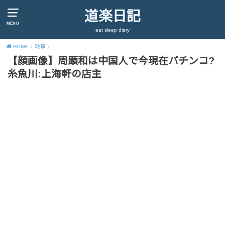
道楽日記
MENU
eat sleep diary
HOME
時事
【顔画像】周顕和は中国人で今現在パチンコ?
糸魚川:上海軒の店主