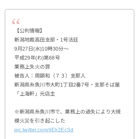
【公判情報】
新潟地裁高田支部・1号法廷
9月27日(水)10時30分～
平成29年(わ)第68号
業務上失火の罪
被告人：周顕和（７３）支那人
新潟県糸魚川市大町1丁目2番7号・支那そば屋
「上海軒」元店主
※新潟県糸魚川市で、業務上の過失により大規
模火災を引き起こした
pic.twitter.com/itElr2EcSd