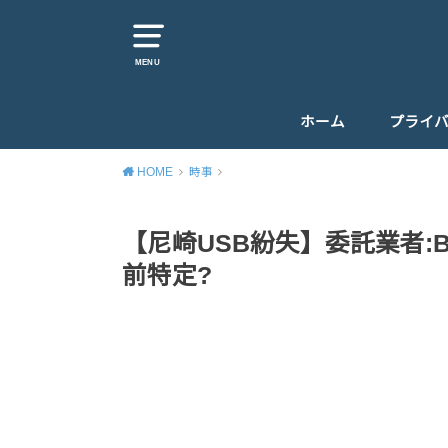
MENU
ホーム
プライ
HOME
時事
【尼崎USB紛失】委託業者:B
前特定?