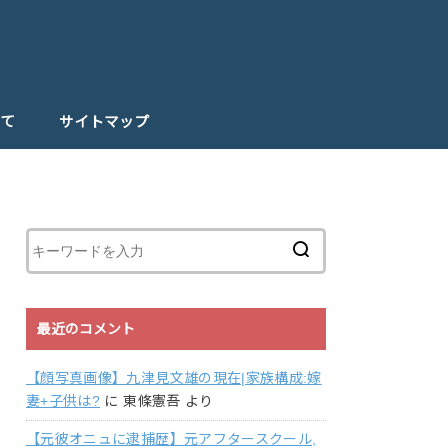
て
サイトマップ
最近のコメント
【顔写真画像】九津見文雄の現在|家族構成:嫁
妻+子供は?
に
東條憲吾
より
【元彼オニュに逮捕歴】元アフタースクール,