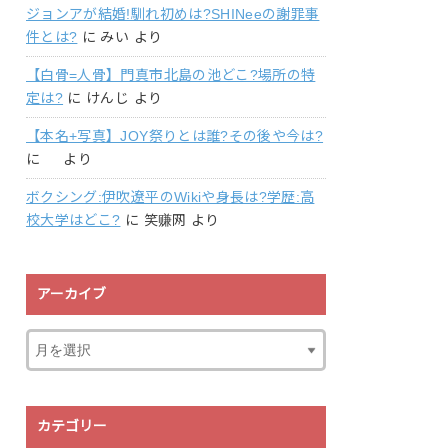
ジョンアが結婚!馴れ初めは?SHINeeの謝罪事
件とは?
に
みい
より
【白骨=人骨】門真市北島の池どこ?場所の特
定は?
に
けんじ
より
【本名+写真】JOY祭りとは誰?その後や今は?
に
より
ボクシング:伊吹遼平のWikiや身長は?学歴:高
校大学はどこ?
に
笑赚网
より
アーカイブ
カテゴリー