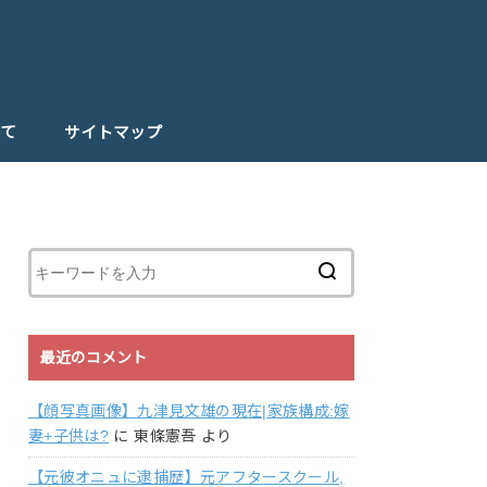
て
サイトマップ
最近のコメント
【顔写真画像】九津見文雄の現在|家族構成:嫁
妻+子供は?
に
東條憲吾
より
【元彼オニュに逮捕歴】元アフタースクール,