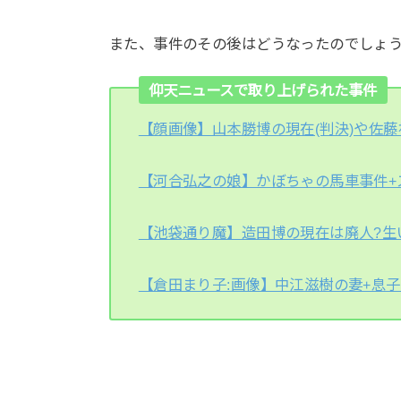
また、事件のその後はどうなったのでしょ
仰天ニュースで取り上げられた事件
【顔画像】山本勝博の現在(判決)や佐
【河合弘之の娘】かぼちゃの馬車事件+
【池袋通り魔】造田博の現在は廃人?生
【倉田まり子:画像】中江滋樹の妻+息子