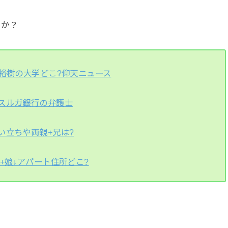
うか？
藤裕樹の大学どこ?仰天ニュース
スルガ銀行の弁護士
い立ちや両親+兄は?
+娘↓アパート住所どこ?