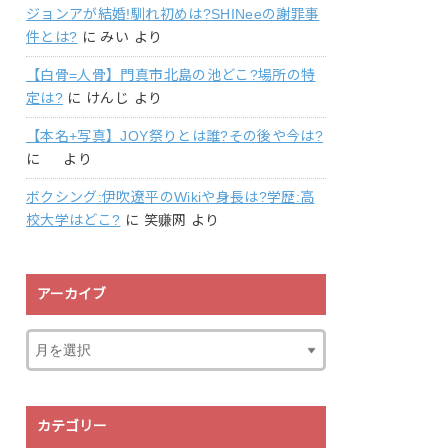
ジョンアが結婚!馴れ初めは?SHINeeの謝罪事
件とは?
に
みい
より
【白骨=人骨】門真市北島の池どこ?場所の特
定は?
に
けんじ
より
【本名+写真】JOY祭りとは誰?その後や今は?
に
より
ボクシング:伊吹遼平のWikiや身長は?学歴:高
校大学はどこ?
に
笑赚网
より
アーカイブ
カテゴリー