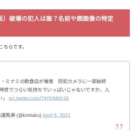
板）破壊の犯人は誰？名前や顔画像の特定
こちらです。
阪・ミナミの飲食店が被害 防犯カメラに一部始終
ご時世でつらい気持ちでいっぱいじゃないですか、人
い」
pic.twitter.com/7lHlVMkN16
券 (@kimtaku)
April 6, 2021